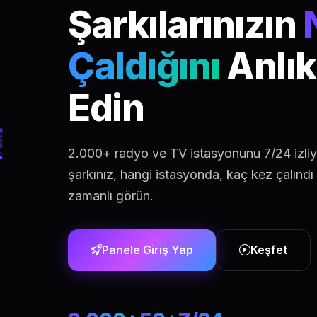
Şarkılarınızın
Çaldığını
Anlık
Edin
2.000+ radyo ve TV istasyonunu 7/24 izli
şarkınız, hangi istasyonda, kaç kez çalınd
zamanlı görün.
Panele Giriş Yap
Keşfet