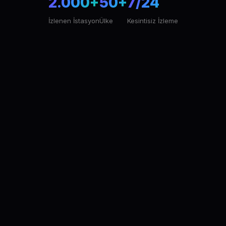
2.000+
50+
7/24
İzlenen İstasyon
Ülke
Kesintisiz İzleme