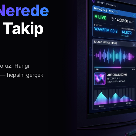
Nerede
 Takip
yoruz. Hangi
ı — hepsini gerçek